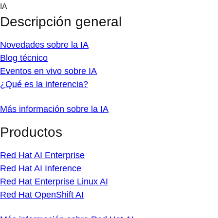
Skip
IA
to
Descripción general
content
Novedades sobre la IA
Blog técnico
Eventos en vivo sobre IA
¿Qué es la inferencia?
Más información sobre la IA
Productos
Red Hat AI Enterprise
Red Hat AI Inference
Red Hat Enterprise Linux AI
Red Hat OpenShift AI