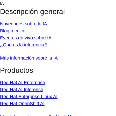
Skip
IA
to
Descripción general
content
Novedades sobre la IA
Blog técnico
Eventos en vivo sobre IA
¿Qué es la inferencia?
Más información sobre la IA
Productos
Red Hat AI Enterprise
Red Hat AI Inference
Red Hat Enterprise Linux AI
Red Hat OpenShift AI