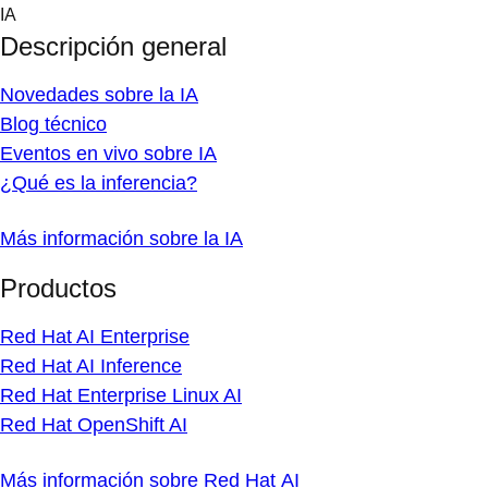
Skip
IA
to
Descripción general
content
Novedades sobre la IA
Blog técnico
Eventos en vivo sobre IA
¿Qué es la inferencia?
Más información sobre la IA
Productos
Red Hat AI Enterprise
Red Hat AI Inference
Red Hat Enterprise Linux AI
Red Hat OpenShift AI
Más información sobre Red Hat AI