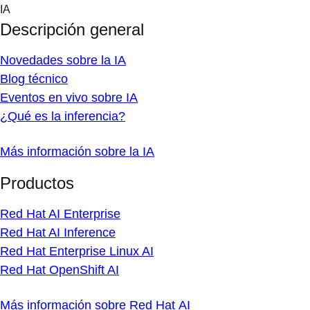
Skip
IA
to
Descripción general
content
Novedades sobre la IA
Blog técnico
Eventos en vivo sobre IA
¿Qué es la inferencia?
Más información sobre la IA
Productos
Red Hat AI Enterprise
Red Hat AI Inference
Red Hat Enterprise Linux AI
Red Hat OpenShift AI
Más información sobre Red Hat AI