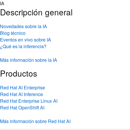
Skip
IA
to
Descripción general
content
Novedades sobre la IA
Blog técnico
Eventos en vivo sobre IA
¿Qué es la inferencia?
Más información sobre la IA
Productos
Red Hat AI Enterprise
Red Hat AI Inference
Red Hat Enterprise Linux AI
Red Hat OpenShift AI
Más información sobre Red Hat AI