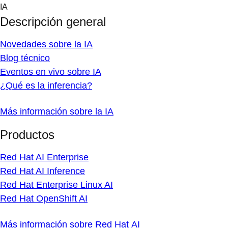
Skip
IA
to
Descripción general
content
Novedades sobre la IA
Blog técnico
Eventos en vivo sobre IA
¿Qué es la inferencia?
Más información sobre la IA
Productos
Red Hat AI Enterprise
Red Hat AI Inference
Red Hat Enterprise Linux AI
Red Hat OpenShift AI
Más información sobre Red Hat AI