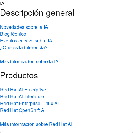
Skip
IA
to
Descripción general
content
Novedades sobre la IA
Blog técnico
Eventos en vivo sobre IA
¿Qué es la inferencia?
Más información sobre la IA
Productos
Red Hat AI Enterprise
Red Hat AI Inference
Red Hat Enterprise Linux AI
Red Hat OpenShift AI
Más información sobre Red Hat AI