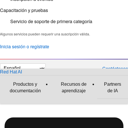
Capacitación y pruebas
Servicio de soporte de primera categoría
Algunos servicios pueden requerir una suscripción válida.
Inicia sesión o regístrate
Cambiar
Contáctenos
Red Hat AI
el
idioma
Productos y
Recursos de
Partners
documentación
aprendizaje
de IA