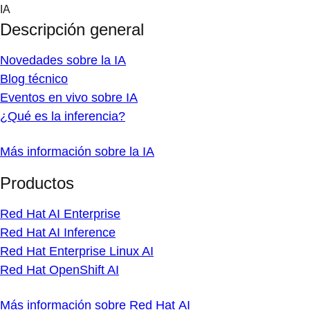
Skip
IA
to
Descripción general
content
Novedades sobre la IA
Blog técnico
Eventos en vivo sobre IA
¿Qué es la inferencia?
Más información sobre la IA
Productos
Red Hat AI Enterprise
Red Hat AI Inference
Red Hat Enterprise Linux AI
Red Hat OpenShift AI
Más información sobre Red Hat AI