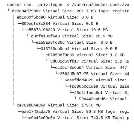
docker run --privileged -v /var/run/docker.sock:/var/
└─6c3a84d798dc Virtual Size: 201.7 MB Tags: registry.
  ├─eb1c00f5bd90 Virtual Size: 0.0 B

  │ └─309edfe8c834 Virtual Size: 0.0 B

  │   └─e55678196329 Virtual Size: 10.6 MB

  │     └─c0cfe103f6a8 Virtual Size: 26.9 MB

  │       └─e2a8aa8fc36d Virtual Size: 0.0 B

  │         └─013730cb9ca4 Virtual Size: 0.0 B

  │           └─e87b59df8cb9 Virtual Size: 1.2 KB

  │             └─3d001d53fb17 Virtual Size: 1.2 KB

  │               └─ec15cf3e6a54 Virtual Size: 447.0 
  │                 └─2562d5e87e75 Virtual Size: 447.
  │                   └─5de8fddd4822 Virtual Size: 0.
  │                     └─fbc86b0dcde9 Virtual Size: 
  │                       └─20e1f1bdc9cf Virtual Size
  │                         └─99a442cabd6a Virtual Si
  └─ce709b84e064 Virtual Size: 173.6 MB

    └─bae1743ada78 Virtual Size: 86.8 MB Tags: regist
      └─cc9b43e09c6e Virtual Size: 743.5 KB Tags: pyt