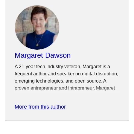
Margaret Dawson
A 21-year tech industry veteran, Margaret is a
frequent author and speaker on digital disruption,
emerging technologies, and open source. A
proven entrepreneur and intrapreneur, Margaret
has led successful initiatives and teams at
several start-ups and Fortune 500 companies,
More from this author
including Amazon, Microsoft and HP. Prior to Red
Hat, she was vice president of Product Marketing
and cloud evangelist for HPE Helion, the cloud
computing division of Hewlett-Packard