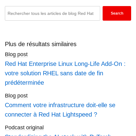
Enterprise.
Enter
Search
keywords
here
to
search
Plus de résultats similaires
blogs
Blog post
Red Hat Enterprise Linux Long-Life Add-On :
votre solution RHEL sans date de fin
prédéterminée
Blog post
Comment votre infrastructure doit-elle se
connecter à Red Hat Lightspeed ?
Podcast original