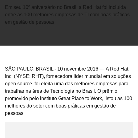
Em seu 10º aniversário no Brasil, a Red Hat foi incluída
entre as 100 melhores empresas de TI com boas práticas
em gestão de pessoas
SÃO PAULO, BRASIL
-
10 novembre 2016
—
A Red Hat,
Inc. (NYSE: RHT), fornecedora líder mundial em soluções
open source, foi eleita uma das melhores empresas para
trabalhar na área de Tecnologia no Brasil. O prêmio,
promovido pelo instituto Great Place to Work, listou as 100
melhores do setor com boas práticas em gestão de
pessoas.