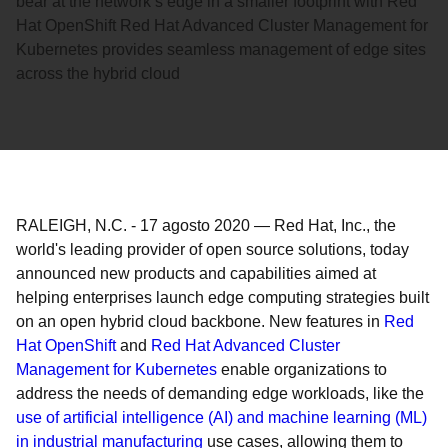
bear at the network’s edge in a smaller footprint with Red
Hat OpenShift Red Hat Advanced Cluster Management for
Kubernetes provides seamless management of edge sites
across the hybrid cloud
RALEIGH, N.C.
-
17 agosto 2020
—
Red Hat, Inc., the
world's leading provider of open source solutions, today
announced new products and capabilities aimed at
helping enterprises launch edge computing strategies built
on an open hybrid cloud backbone. New features in
Red
Hat OpenShift
and
Red Hat Advanced Cluster
Management for Kubernetes
enable organizations to
address the needs of demanding edge workloads, like the
use of artificial intelligence (AI) and machine learning (ML)
in industrial manufacturing
use cases, allowing them to