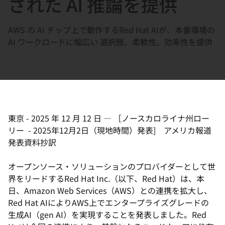
された AI 推論を提供
選
択
AWS の AI チップ上で動作するRed Hat AIが、本番環境の
し
AI ワークロードに幅広い 選択肢、柔軟性、効率性を提供
て
く
だ
さ
い
東京
-
2025 年 12 月 12 日
—
［ノースカロライナ州ロー
リー - 2025年12月2日（現地時間）発表] アメリカ報道
発表資料抄訳
オープンソース・ソリューションのプロバイダーとして世
界をリードするRed Hat Inc.（以下、Red Hat）は、本
日、Amazon Web Services（AWS）との連携を拡大し、
Red Hat AIによりAWS上でエンタープライズグレードの
生成AI（gen AI）を実現することを発表しました。Red