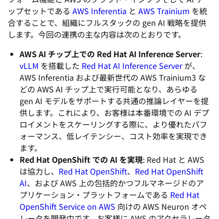
ップセットである
AWS Inferentia
と
AWS Trainium
を統
合することで、組織にフルスタックの gen AI 戦略を提供
します。今回の連携の主な内容は次のとおりです。
AWS AI チップ上での Red Hat AI Inference Server
:
vLLM
を搭載した
Red Hat AI Inference Server
が、
AWS Inferentia および最新世代の AWS Trainium3 な
どの AWS AI チップ上で実行可能となり、あらゆる
gen AI モデルをサポートする共通の推論レイヤーを提
供します。これにより、お客様は本番環境での AI デプ
ロイメントをスケーリングする際に、より優れたパフ
ォーマンス、低レイテンシー、コスト効率を実現でき
ます。
Red Hat OpenShift での AI を実現
: Red Hat と AWS
は協力し、
Red Hat OpenShift
、
Red Hat OpenShift
AI
、および AWS 上の包括的かつフルマネージドのア
プリケーション・プラットフォームである
Red Hat
OpenShift Service on AWS
向けの AWS Neuron オペ
レータを開発中です。お客様に AWS のアクセラレータ