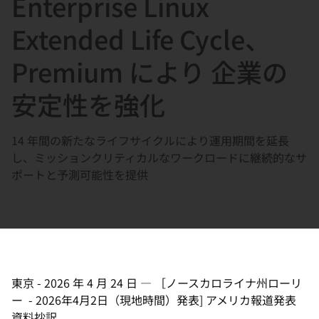
Enterprise Linux
選
択
Extended Life Cycle、
し
Premium により 企業の
て
く
安定性を強化
だ
さ
14 年間の新たなライフサイクルにより運用期間を延長
い
し、ミッションクリティカルなワークロードに継続的なサ
ポートと予測可能性を提供
東京
-
2026 年 4 月 24 日
—
［ノースカロライナ州ローリ
ー - 2026年4月2日（現地時間）発表] アメリカ報道発表
資料抄訳