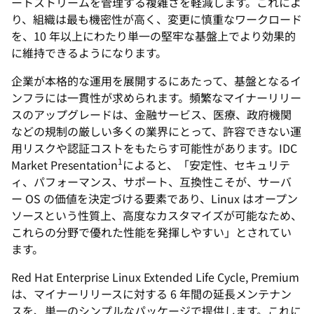
ートストリームを管理する複雑さを軽減します。これによ
り、組織は最も機密性が高く、変更に慎重なワークロード
を、10 年以上にわたり単一の堅牢な基盤上でより効果的
に維持できるようになります。
企業が本格的な運用を展開するにあたって、基盤となるイ
ンフラには一貫性が求められます。頻繁なマイナーリリー
スのアップグレードは、金融サービス、医療、政府機関
などの規制の厳しい多くの業界にとって、許容できない運
用リスクや認証コストをもたらす可能性があります。IDC
1
Market Presentation
によると、「安定性、セキュリテ
ィ、パフォーマンス、サポート、互換性こそが、サーバ
ー OS の価値を決定づける要素であり、Linux はオープン
ソースという性質上、高度なカスタマイズが可能なため、
これらの分野で優れた性能を発揮しやすい」とされてい
ます。
Red Hat Enterprise Linux Extended Life Cycle, Premium
は、マイナーリリースに対する 6 年間の延長メンテナン
スを、単一のシンプルなパッケージで提供します。これに