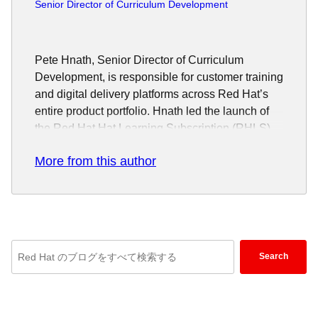
Senior Director of Curriculum Development
Pete Hnath, Senior Director of Curriculum
Development, is responsible for customer training
and digital delivery platforms across Red Hat’s
entire product portfolio. Hnath led the launch of
the Red Hat Hat Learning Subscription (RHLS)
that includes courses, cloud based labs, video
More from this author
classroom and expert seminars.
He is passionate about applying DevOps and
SRE concepts into the curriculum development
processes, demonstrated by Early Access, a
feature in RHLS in which the team publishes
Enter
chapter-level minimum viable products at each
Search
keywords
sprint boundary using continuous
here
integration/continuous delivery (CI/CD) tools.
Hnath’s team also follows a “single stream”
to