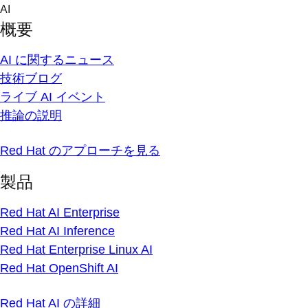
Skip
AI
to
概要
content
AI に関するニュース
技術ブログ
ライブ AI イベント
推論の説明
Red Hat のアプローチを見る
製品
Red Hat AI Enterprise
Red Hat AI Inference
Red Hat Enterprise Linux AI
Red Hat OpenShift AI
Red Hat AI の詳細