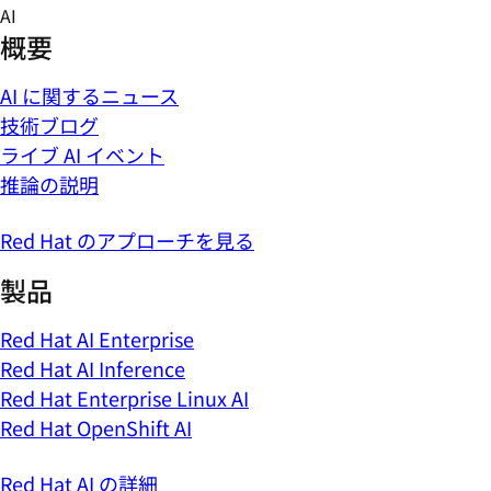
Skip
AI
to
概要
content
AI に関するニュース
技術ブログ
ライブ AI イベント
推論の説明
Red Hat のアプローチを見る
製品
Red Hat AI Enterprise
Red Hat AI Inference
Red Hat Enterprise Linux AI
Red Hat OpenShift AI
Red Hat AI の詳細