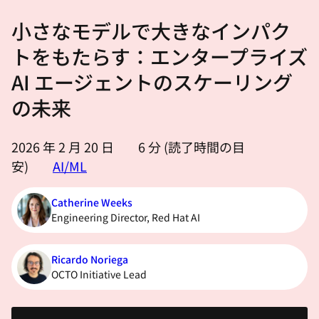
選
小さなモデルで大きなインパク
択
し
トをもたらす：エンタープライズ
て
AI エージェントのスケーリング
く
の未来
だ
さ
い
2026 年 2 月 20 日
6
分 (読了時間の目
安)
AI/ML
Catherine Weeks
Engineering Director, Red Hat AI
Ricardo Noriega
OCTO Initiative Lead