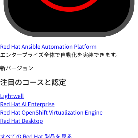
Red Hat Ansible Automation Platform
エンタープライズ全体で自動化を実装できます。
新バージョン
注目のコースと認定
Lightwell
Red Hat AI Enterprise
Red Hat OpenShift Virtualization Engine
Red Hat Desktop
すべての Red Hat 製品を見る