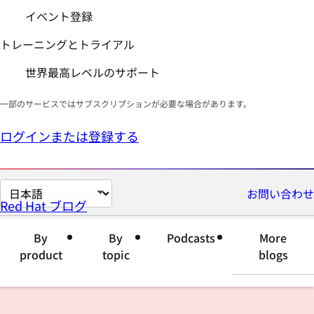
イベント登録
トレーニングとトライアル
世界最高レベルのサポート
一部のサービスではサブスクリプションが必要な場合があります。
ログインまたは登録する
ペ
お問い合わせ
Red Hat ブログ
ー
ジ
By
By
Podcasts
More
の
product
topic
blogs
言
語
を