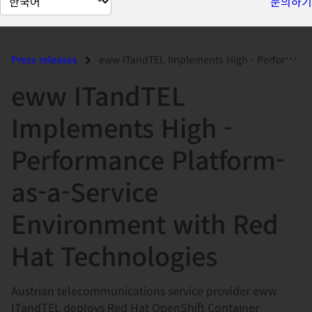
문의하기
이
지
언
Press releases
eww ITandTEL Implements High - Performance Platform-as-a-Service Envir...
어
eww ITandTEL
변
경
Implements High -
Performance Platform-
as-a-Service
Environment with Red
Hat Technologies
Austrian telecommunications service provider eww
ITandTEL deploys Red Hat OpenShift Container