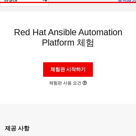
문의하기
이
지
언
어
변
경