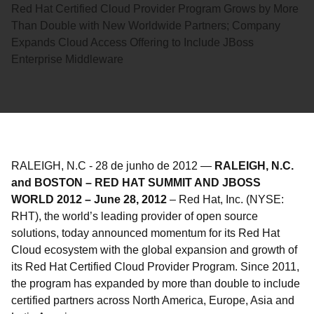
Red Hat Certified Cloud Provider Program Grows by More
Than Double with New Worldwide Partners; Company
Expands Cloud Access Offering to Include JBoss
Enterprise Middleware
RALEIGH, N.C
-
28 de junho de 2012
—
RALEIGH, N.C.
and BOSTON – RED HAT SUMMIT AND JBOSS
WORLD 2012 – June 28, 2012
– Red Hat, Inc. (NYSE:
RHT), the world’s leading provider of open source
solutions, today announced momentum for its Red Hat
Cloud ecosystem with the global expansion and growth of
its Red Hat Certified Cloud Provider Program. Since 2011,
the program has expanded by more than double to include
certified partners across North America, Europe, Asia and