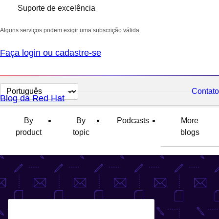
Suporte de excelência
Alguns serviços podem exigir uma subscrição válida.
Faça login ou cadastre-se
Selecionar
Contato
Blog da Red Hat
idioma
By
By
Podcasts
More
product
topic
blogs