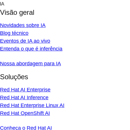
Skip
IA
to
Visão geral
content
Novidades sobre IA
Blog técnico
Eventos de IA ao vivo
Entenda o que é inferência
Nossa abordagem para IA
Soluções
Red Hat AI Enterprise
Red Hat AI Inference
Red Hat Enterprise Linux AI
Red Hat OpenShift AI
Conheça o Red Hat AI