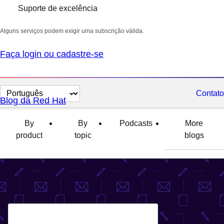
Suporte de excelência
Alguns serviços podem exigir uma subscrição válida.
Faça login ou cadastre-se
Selecionar
Contato
Blog da Red Hat
idioma
By
By
Podcasts
More
product
topic
blogs