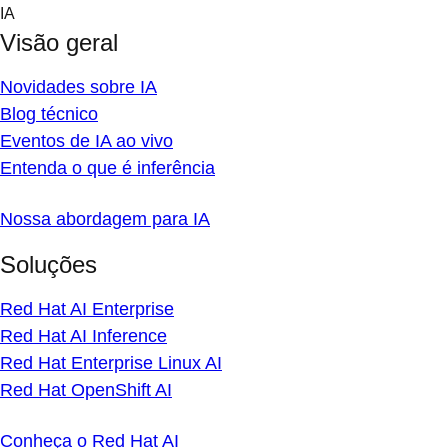
Skip
IA
to
Visão geral
content
Novidades sobre IA
Blog técnico
Eventos de IA ao vivo
Entenda o que é inferência
Nossa abordagem para IA
Soluções
Red Hat AI Enterprise
Red Hat AI Inference
Red Hat Enterprise Linux AI
Red Hat OpenShift AI
Conheça o Red Hat AI