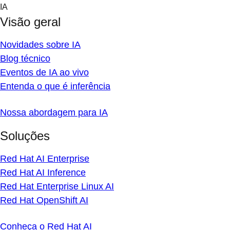
Skip
IA
to
Visão geral
content
Novidades sobre IA
Blog técnico
Eventos de IA ao vivo
Entenda o que é inferência
Nossa abordagem para IA
Soluções
Red Hat AI Enterprise
Red Hat AI Inference
Red Hat Enterprise Linux AI
Red Hat OpenShift AI
Conheça o Red Hat AI