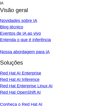
Skip
IA
to
Visão geral
content
Novidades sobre IA
Blog técnico
Eventos de IA ao vivo
Entenda o que é inferência
Nossa abordagem para IA
Soluções
Red Hat AI Enterprise
Red Hat AI Inference
Red Hat Enterprise Linux AI
Red Hat OpenShift AI
Conheça o Red Hat AI