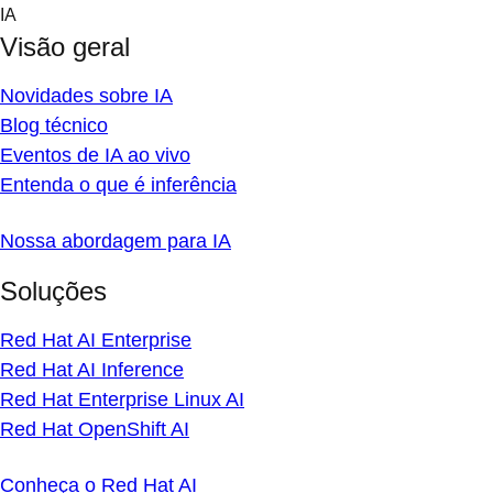
Skip
IA
to
Visão geral
content
Novidades sobre IA
Blog técnico
Eventos de IA ao vivo
Entenda o que é inferência
Nossa abordagem para IA
Soluções
Red Hat AI Enterprise
Red Hat AI Inference
Red Hat Enterprise Linux AI
Red Hat OpenShift AI
Conheça o Red Hat AI