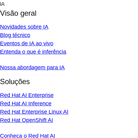
Skip
IA
to
Visão geral
content
Novidades sobre IA
Blog técnico
Eventos de IA ao vivo
Entenda o que é inferência
Nossa abordagem para IA
Soluções
Red Hat AI Enterprise
Red Hat AI Inference
Red Hat Enterprise Linux AI
Red Hat OpenShift AI
Conheça o Red Hat AI