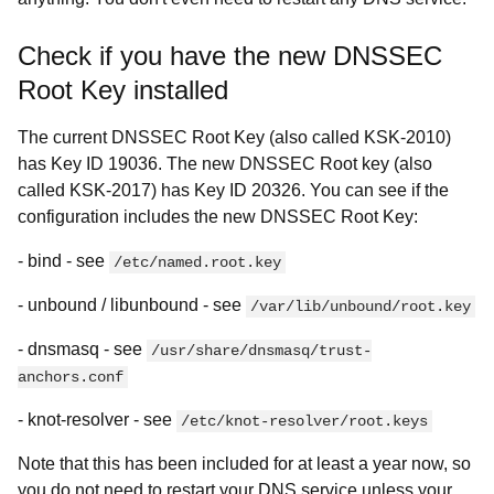
Check if you have the new DNSSEC
Root Key installed
The current DNSSEC Root Key (also called KSK-2010)
has Key ID 19036. The new DNSSEC Root key (also
called KSK-2017) has Key ID 20326. You can see if the
configuration includes the new DNSSEC Root Key:
- bind - see
/etc/named.root.key
- unbound / libunbound - see
/var/lib/unbound/root.key
- dnsmasq - see
/usr/share/dnsmasq/trust-
anchors.conf
- knot-resolver - see
/etc/knot-resolver/root.keys
Note that this has been included for at least a year now, so
you do not need to restart your DNS service unless your