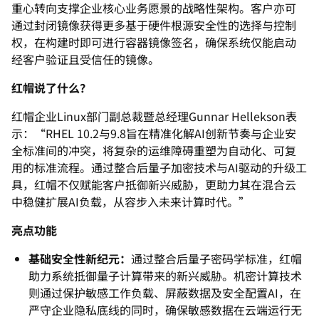
重心转向支撑企业核心业务愿景的战略性架构。
客户亦可
通过封闭镜像获得更多基于硬件根源安全性的选择与控制
权
，在构建时即可进行容器镜像签名，
确保系统仅能启动
经客户验证且受信任的镜像。
红帽说了什么？
红帽企业Linux部门副总裁暨总经理Gunnar Hellekson表
示：“RHEL 10.2与9.8旨在精准化解AI创新节奏与企业安
全标准间的冲
突，将复杂的运维障碍重塑为自动化、可复
用的标准流程。
通过整合后量子加密技术与AI驱动的升级工
具，
红帽不仅赋能客户抵御新兴威胁，更助力其在混合云
中稳健扩展AI
负载，从容步入未来计算时代。”
亮点功能
基础安全性新纪元：
通过整合后量子密码学标准，
红帽
助力系统抵御量子计算带来的新兴威胁。
机密计算技术
则通过保护敏感工作负载、屏蔽数据及安全配置AI，
在
严守企业隐私底线的同时，确保敏感数据在云端运行无