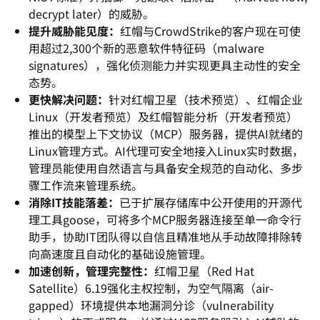
decrypt later）的威胁。
提升威胁能见度：
红帽与CrowdStrike的客户现在可使
用
超过2,300个新的恶意软件特征码（malware
signatures），
强化侦测能力并实现更具主动性的安全
态势。
更快解决问题：
针对红帽卫星（技术预览）、红帽企业
Linux（
开发者预览）及红帽智能分析（开发者预览）
推出的模型上下文协议（MCP）服务器，提供AI就绪的
Linu
x管理方式。AI代理可安全地接入Linux实时数据，
管理员能使用自然语言与具备安全规范的自动化、
多步
骤工作流来管理系统。
消除IT技能落差：
已于扩展存储库中公开使用的开源代
理工具go
ose，可将多个MCP服务器连接至单一命令行
助手，协助IT团
队得以自信且精准地从手动故障排除转
向高速度且自动化的基础设施
管理。
加速创新，管理完整性：
红帽卫星（Red Hat
Satellite）6.19强化主权控制，为空气隔离（air
-
gapped）环境提供本地漏洞分诊（vulnerabili
ty