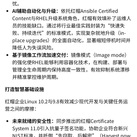
忧。
AI辅助自动化与升级：
依托红帽Ansible Certified
Content与RHEL升级系统角色，
红帽有效填补了运维人
员的技能缺口。通过将行业最佳实践封装为“
快速失
败、持续迭代”的标准模式，实现复杂就地升级（in-
place upgrades）的全面自动化，
显著缩短停机时间并
降低人为失误风险。
基于镜像工作流加速交付：
镜像模式（Image mode）
的强化使RHEL能够利用容器化技术，在构建、
部署与
管理全生命周期内保持高度一致性，
有效抑制系统漂移
并精准掌控维护周期。
打造智慧基础设施
红帽企业Linux 10.2与9.8有效减少现代开发与关键任务运
营之间的摩擦：
未来就绪的安全性：
同步推出的红帽Certificate
System 11.0引入抗量子签名功能，协助企业符合新兴
NIST标准，
并抵御“先窃取、后解密”（Harvest now,