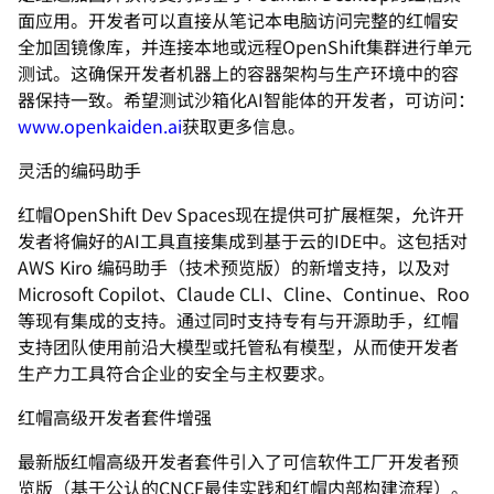
面应用。
开发者可以直接从笔记本电脑访问完整的红帽安
全加固镜像库，
并连接本地或远程OpenShift集群进行单元
测试。
这确保开发者机器上的容器架构与生产环境中的容
器保持一致。
希望测试沙箱化AI智能体的开发者，可访问：
www.
openkaiden.ai
获取更多信息。
灵活的编码助手
红帽OpenShift Dev Spaces现在提供可扩展框架，允许开
发者将偏好的AI工具直
接集成到基于云的IDE中。这包括对
AWS Kiro 编码助手（技术预览版）的新增支持，以及对
Microsoft Copilot、Claude CLI、Cline、Continue、Roo
等现有集成的支持
。通过同时支持专有与开源助手，
红帽
支持团队使用前沿大模型或托管私有模型，
从而使开发者
生产力工具符合企业的安全与主权要求。
红帽高级开发者套件增强
最新版红帽高级开发者套件引入了可信软件工厂开发者预
览版（
基于公认的CNCF最佳实践和红帽内部构建流程）。