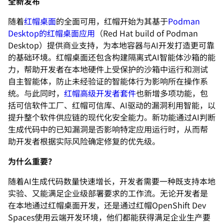
全新发布
随着
红帽桌面
的全面可用，红帽开始为其基于
Podman
Desktop的红帽桌面应用
（Red Hat build of Podman
Desktop）提供商业支持，为本地容器与AI开发打造更可靠
的基础环境。红帽桌面还包含构建隔离式AI智能体沙箱的能
力，
帮助开发者在本地硬件上受保护的沙箱中运行和测试
自主智能体，
防止未经验证的智能体行为影响所在操作系
统。与此同时，
红帽高级
开发者套件
也新增多项功能，包
括可信软件工厂、红帽可信库、AI
驱动的漏洞利用智能，以
提升整个软件供应链的现代化安全能力。
新功能通过AI判断
生成代码中的已知漏洞是否影响特定应用运行时
，从而帮
助开发者根据实际风险确定修复的优先级。
为什么重要？
随着AI生成代码数量快速增长，开发者需要一种既支持本地
实验、
又能满足企业级部署要求的工作流。
无论开发者是
在本地通过红帽桌面开发，还是通过红帽OpenSh
ift Dev
Spaces使用云端开发环境，
他们都能获得满足企业生产要