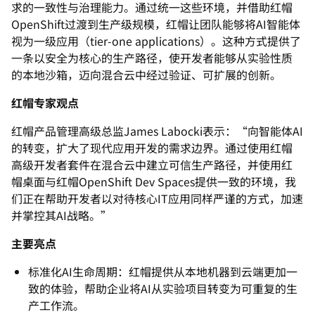
求的一致性与治理能力。
通过统一这些环境，并借助红帽
OpenShift过渡到生产级规
模，红帽让团队能够将AI智能体
视为一级应用（tier-one applications）。
这种方式提供了
一条以安全为核心的生产路径，
使开发者能够从实验性质
的本地沙箱，迈向混合云中经过验证、
可扩展的创新。
红帽专家观点
红帽产品管理高级总监James Labocki表示：“向智能体AI
的转变，
扩大了现代应用开发的需求边界。
通过使用红帽
高级开发者套件在混合云中建立可信生产路径，
并使用红
帽桌面与红帽OpenShift Dev Spaces提供一致的环境，我
们正在帮助开发者以对待核心IT
应用同样严谨的方式，加速
并掌控其AI战略。”
主要亮点
标准化AI生命周期：红帽提供从本地机器到云端更加一
致的体验，
帮助企业将AI从实验项目转变为可重复的生
产工作流。