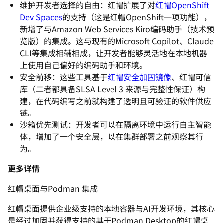
维护开发者选择的自由：红帽扩展了对
红帽OpenShift
Dev Spaces
的支持（这是红帽OpenShift一项功能），
新增了与Amazon Web Services Kiro编码助手（技术预
览版）的集成。这与现有的Micros
oft Copilot、Claude
CLI等集成相辅相成，
让开发者能够灵活地在本地机器
上使用自己偏好的编码助手和环境。
安全前移：这些工具基于
红帽安全加固镜像
、红帽可信
库（
二者都具备SLSA Level 3 来源与完整性保证）构
建，
在代码编写之前就构建了透明且可验证的软件供应
链。
沙箱优先测试：开发者可以在隔离环境中运行自主智能
体，
增加了一个安全层，以在集群部署之前观察其行
为。
更多详情
红帽桌面与Podman 集成
红帽桌面提供企业级支持的本地容器与AI开发环境，
其核心
是经过加固并获得支持的基于Podman Desktop的红帽桌