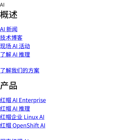
Skip
AI
to
概述
content
AI 新闻
技术博客
现场 AI 活动
了解 AI 推理
了解我们的方案
产品
红帽 AI Enterprise
红帽 AI 推理
红帽企业 Linux AI
红帽 OpenShift AI