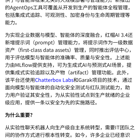
的AgentO
ps工具可覆盖从开发到生产的智能体全程管理，
包括集成式追踪、
可观测性、加密身份与生命周期管理等
能力。
为实现企业数据与模型、智能体的深度融合，红帽AI 3.4还
新增提示词（prompt）管理能力，
将提示词作为一级数据
资产（first-class data assets）管理，同时推出评估中心，
用于评估模型与智能体的准确率、质量与安全性。上述能
力由MLf
low提供支持，可为生成式AI与预测式AI场景，
提
供集成式实验追踪以及产物（artifact）管理功能。
此外，
该平台还使用
Chatterbox Labs
和Garak项目的技术，
通过
面向模型与智能体的自动化安全测试与红队测试能力，
助
力用户验证其安全性，为从实验性试点到生产就绪的企业
级应用，
提供一条以安全为先的实施路径。
为什么重要？
从实验性聊天机器人向生产级自主系统转型，需要IT团队之
间的协
作方式进行根本性转变。如今，许多企业已经意识