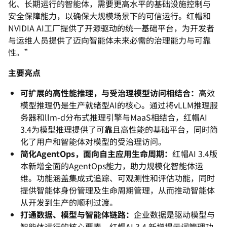
化、长期运行的智能体，
需要更高水平的基础设施控制与
安全保障能力，
以确保大规模场景下的可信运行。红帽和
NVIDIA AI工厂提供了开源驱动的统一基础平台，
为开发者
与运维人员提供了迈向智能体未来必需的治理能力与可靠
性
。”
主要亮点
可扩展的高性能推理，与受治理模型访问相结合：
高效
模型推理仍是
生产就绪型AI的核心。通过将vLLM推理服
务器和llm-d分
布式推理引擎与MaaS相结合，红帽AI
3.4为模型推理提供了可靠且高性能的基础平台，
同时简
化了用户和智能体对模型的受治理访问。
简化AgentOps，面向自主应用生命周期：
红帽AI 3.4版
本新增全面的AgentOps能力，
助力规模化智能体运
维。功能涵盖集成式追踪、
可观测性和评估功能，同时
提供智能体身份管理及生命周期管理，
从而推动智能体
从开发到生产的顺利过渡。
打通数据、模型与智能体链路：
企业数据是驱动模型与
智能体运行的
核心要素。红帽AI 3.4 新增提示词管理功