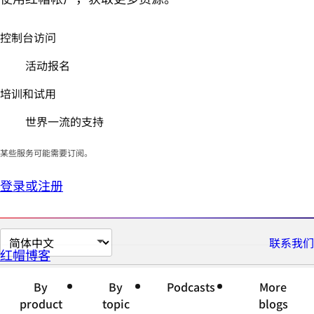
控制台访问
活动报名
培训和试用
世界一流的支持
某些服务可能需要订阅。
登录或注册
切
联系我们
红帽博客
换
页
By
By
Podcasts
More
面
product
topic
blogs
语