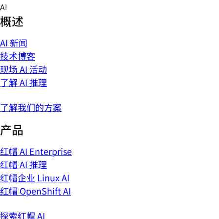
Skip
AI
to
概述
content
AI 新闻
技术博客
现场 AI 活动
了解 AI 推理
了解我们的方案
产品
红帽 AI Enterprise
红帽 AI 推理
红帽企业 Linux AI
红帽 OpenShift AI
探索红帽 AI