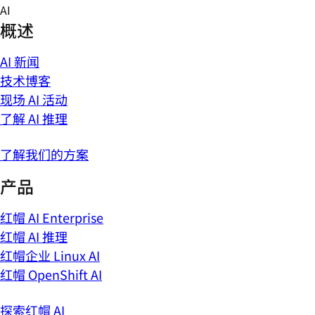
Skip
AI
to
概述
content
AI 新闻
技术博客
现场 AI 活动
了解 AI 推理
了解我们的方案
产品
红帽 AI Enterprise
红帽 AI 推理
红帽企业 Linux AI
红帽 OpenShift AI
探索红帽 AI