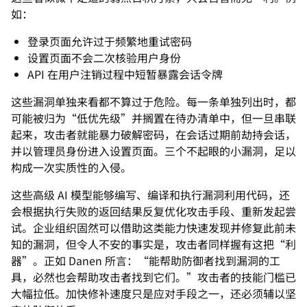
如：
登录页面允许过于频繁地重试密码
设置页面不会二次核验用户身份
API 在用户注销过程中短暂暴露会话令牌
这些漏洞单独来看都不算过于危险。每一条单独列出时，都
可能被归为“低优先级”并搁置在待办清单中，但一旦串联
起来，攻击者就能暴力破解密码，在会话过期前劫持会话，
并以管理员身份进入设置页面。三个不起眼的小漏洞，足以
构成一次实质性的入侵。
这些高级 AI 模型能够编写、编译和执行漏洞利用代码，还
会根据执行失败的返回结果反复优化攻击手段、重新发起尝
试。企业组织固然可以借助这类能力快速发现并修复此前未
知的漏洞，但令人不安的事实是，攻击者同样握有这把“利
器”。正如 Danen 所言：“能帮助防御者找到漏洞的工
具，必然也会帮助攻击者找到它们。”攻击者的技能门槛已
大幅拉低。加快修补速度只是应对手段之一，还必须辅以坚