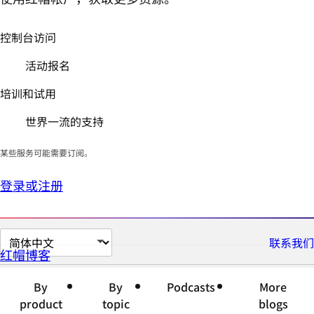
控制台访问
活动报名
培训和试用
世界一流的支持
某些服务可能需要订阅。
登录或注册
切
联系我们
红帽博客
换
页
By
By
Podcasts
More
面
product
topic
blogs
语