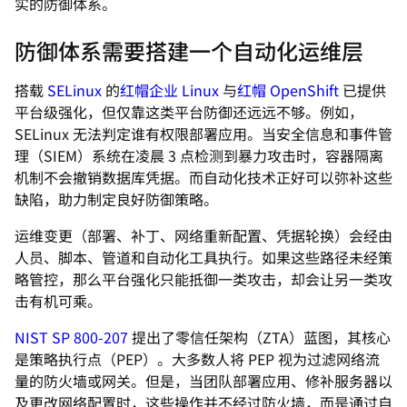
实的防御体系。
防御体系需要搭建一个自动化运维层
搭载
SELinux
的
红帽企业 Linux
与
红帽 OpenShift
已提供
平台级强化，但仅靠这类平台防御还远远不够。例如，
SELinux 无法判定谁有权限部署应用。当安全信息和事件管
理（SIEM）系统在凌晨 3 点检测到暴力攻击时，容器隔离
机制不会撤销数据库凭据。而自动化技术正好可以弥补这些
缺陷，助力制定良好防御策略。
运维变更（部署、补丁、网络重新配置、凭据轮换）会经由
人员、脚本、管道和自动化工具执行。如果这些路径未经策
略管控，那么平台强化只能抵御一类攻击，却会让另一类攻
击有机可乘。
NIST SP 800-207
提出了零信任架构（ZTA）蓝图，其核心
是策略执行点（PEP）。大多数人将 PEP 视为过滤网络流
量的防火墙或网关。但是，当团队部署应用、修补服务器以
及更改网络配置时，这些操作并不经过防火墙，而是通过自