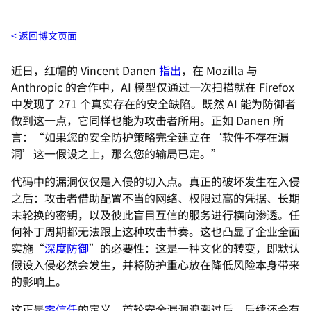
返回博文页面
近日，红帽的 Vincent Danen
指出
，在 Mozilla 与
Anthropic 的合作中，AI 模型仅通过一次扫描就在 Firefox
中发现了 271 个真实存在的安全缺陷。既然 AI 能为防御者
做到这一点，它同样也能为攻击者所用。正如 Danen 所
言：“如果您的安全防护策略完全建立在‘软件不存在漏
洞’这一假设之上，那么您的输局已定。”
代码中的漏洞仅仅是入侵的切入点。真正的破坏发生在入侵
之后：攻击者借助配置不当的网络、权限过高的凭据、长期
未轮换的密钥，以及彼此盲目互信的服务进行横向渗透。任
何补丁周期都无法跟上这种攻击节奏。这也凸显了企业全面
实施“
深度防御
”的必要性：这是一种文化的转变，即默认
假设入侵必然会发生，并将防护重心放在降低风险本身带来
的影响上。
这正是
零信任
的定义。首轮安全漏洞浪潮过后，后续还会有