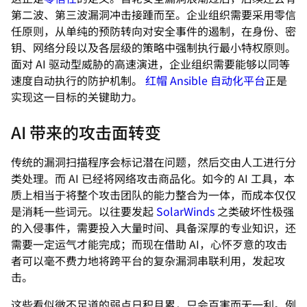
第二波、第三波漏洞冲击接踵而至。企业组织需要采用零信
任原则，从单纯的预防转向对安全事件的遏制，在身份、密
钥、网络分段以及各层级的策略中强制执行最小特权原则。
面对 AI 驱动型威胁的高速演进，企业组织需要能够以同等
速度自动执行的防护机制。
红帽 Ansible 自动化平台
正是
实现这一目标的关键助力。
AI 带来的攻击面转变
传统的漏洞扫描程序会标记潜在问题，然后交由人工进行分
类处理。而 AI 已经将网络攻击商品化。如今的 AI 工具，本
质上相当于将整个攻击团队的能力整合为一体，而成本仅仅
是消耗一些词元。以往要发起
SolarWinds
之类破坏性极强
的入侵事件，需要投入大量时间、具备深厚的专业知识，还
需要一定运气才能完成；而现在借助 AI，心怀歹意的攻击
者可以毫不费力地将跨平台的复杂漏洞串联利用，发起攻
击。
这些看似微不足道的弱点日积月累，只会百害而无一利。例