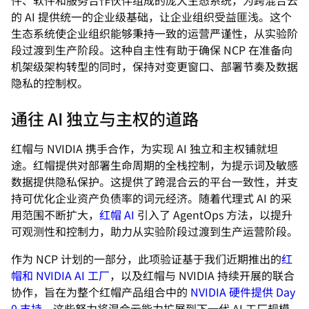
件、软件和服务合作伙伴组成的庞大生态系统，为跨混合云
的 AI 提供统一的企业级基础，让企业组织受益匪浅。这个
生态系统使企业组织能够秉持一致的运营严谨性，从实验阶
段过渡到生产阶段。这种自主性有助于确保 NCP 在准备向
机架级架构转型的同时，保持对变更窗口、部署节奏及数据
隐私的控制权。
通往 AI 独立与主权的道路
红帽与 NVIDIA 携手合作，为实现 AI 独立和主权铺就坦
途。红帽提供对部署生命周期的全栈控制，为提示词及敏感
数据提供隐私保护。这提供了跨混合云的平台一致性，并支
持可优化企业资产负债率的词元经济。随着代理式 AI 的采
用范围不断扩大，
红帽 AI
引入了 AgentOps 方法，以提升
可观测性和控制力，助力从实验阶段过渡到生产运营阶段。
作为 NCP 计划的一部分，此项验证基于我们近期推出的
红
帽和 NVIDIA AI 工厂
，以及红帽与 NVIDIA 持续开展的联合
协作，旨在为整个红帽产品组合中的
NVIDIA 硬件提供 Day
0 支持
。这些努力将混合云能力扩展到下一代 AI 工厂规模