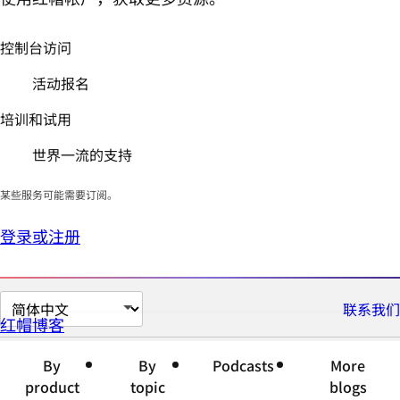
控制台访问
活动报名
培训和试用
世界一流的支持
某些服务可能需要订阅。
登录或注册
切
联系我们
红帽博客
换
页
By
By
Podcasts
More
面
product
topic
blogs
语