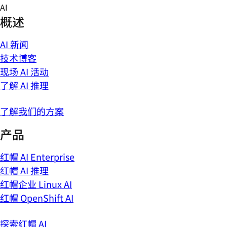
Skip
AI
to
概述
content
AI 新闻
技术博客
现场 AI 活动
了解 AI 推理
了解我们的方案
产品
红帽 AI Enterprise
红帽 AI 推理
红帽企业 Linux AI
红帽 OpenShift AI
探索红帽 AI