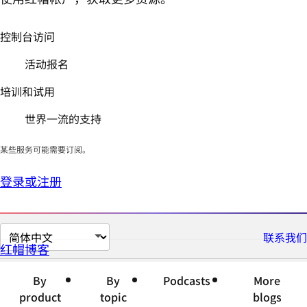
控制台访问
活动报名
培训和试用
世界一流的支持
某些服务可能需要订阅。
登录或注册
切
联系我们
红帽博客
换
页
By
By
Podcasts
More
面
product
topic
blogs
语