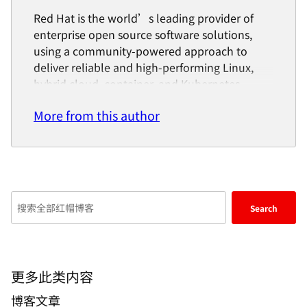
Red Hat is the world’s leading provider of
enterprise open source software solutions,
using a community-powered approach to
deliver reliable and high-performing Linux,
hybrid cloud, container, and Kubernetes
technologies.
More from this author
Red Hat helps customers integrate new and
existing IT applications, develop cloud-native
applications, standardize on our industry-
leading operating system, and automate,
secure, and manage complex environments.
Enter
Award-winning support, training, and
Search
keywords
consulting services make Red Hat a trusted
here
adviser to the Fortune 500. As a strategic
partner to cloud providers, system integrators,
to
application vendors, customers, and open
search
更多此类内容
source communities, Red Hat can help
blogs
博客文章
organizations prepare for the digital future.