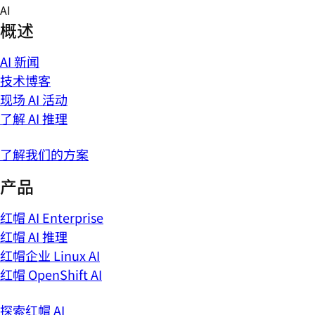
Skip
AI
to
概述
content
AI 新闻
技术博客
现场 AI 活动
了解 AI 推理
了解我们的方案
产品
红帽 AI Enterprise
红帽 AI 推理
红帽企业 Linux AI
红帽 OpenShift AI
探索红帽 AI