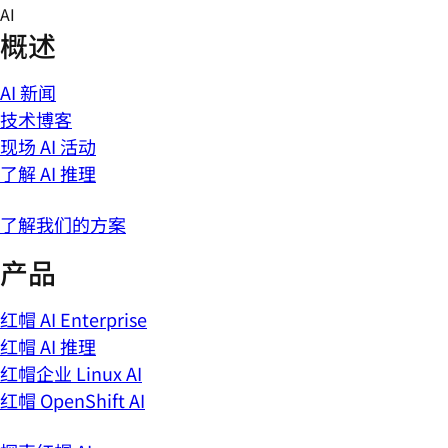
Skip
AI
to
概述
content
AI 新闻
技术博客
现场 AI 活动
了解 AI 推理
了解我们的方案
产品
红帽 AI Enterprise
红帽 AI 推理
红帽企业 Linux AI
红帽 OpenShift AI