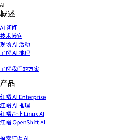
Skip
AI
to
概述
content
AI 新闻
技术博客
现场 AI 活动
了解 AI 推理
了解我们的方案
产品
红帽 AI Enterprise
红帽 AI 推理
红帽企业 Linux AI
红帽 OpenShift AI
探索红帽 AI