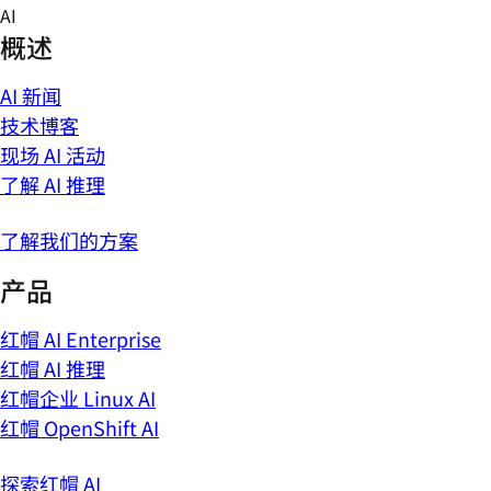
Skip
AI
to
概述
content
AI 新闻
技术博客
现场 AI 活动
了解 AI 推理
了解我们的方案
产品
红帽 AI Enterprise
红帽 AI 推理
红帽企业 Linux AI
红帽 OpenShift AI
探索红帽 AI