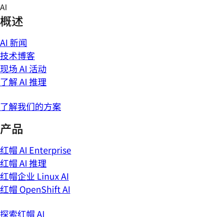
Skip
AI
to
概述
content
AI 新闻
技术博客
现场 AI 活动
了解 AI 推理
了解我们的方案
产品
红帽 AI Enterprise
红帽 AI 推理
红帽企业 Linux AI
红帽 OpenShift AI
探索红帽 AI