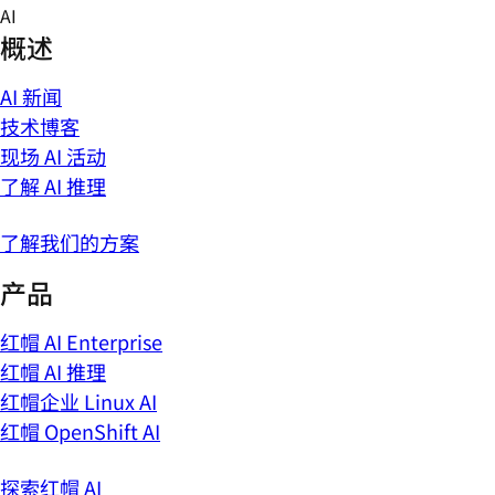
Skip
AI
to
概述
content
AI 新闻
技术博客
现场 AI 活动
了解 AI 推理
了解我们的方案
产品
红帽 AI Enterprise
红帽 AI 推理
红帽企业 Linux AI
红帽 OpenShift AI
探索红帽 AI