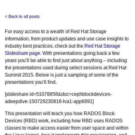
Back to all posts
For easy access to a wealth of Red Hat Storage
information, from product updates and use case insights to
industry best practices, check out the
Red Hat Storage
Slideshare page
. With presentations going back a few
years you’ll be able to find just about anything – including
the presentations used during select sessions at Red Hat
Summit 2015. Below is just a sampling of some of the
presentations you’ll find.
[slideshare id=51078858&doc=cephblockdevices-
adeepdive-150729230818-lva1-app6891]
This presentation will teach you how RADOS Block
Devices (RBD) work, including how RBD uses RADOS
classes to make access easier from user space and within