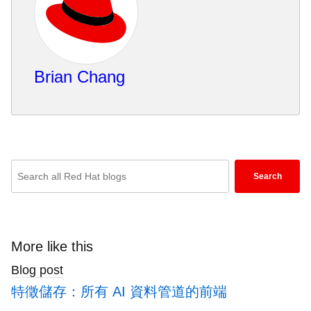
Brian Chang
Enter
Search
keywords
here
to
search
More like this
blogs
Blog post
特徵儲存：所有 AI 資料管道的前端