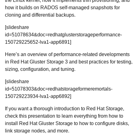
the Linux kernel, how it implements thin provisioning, and
how it builds on RADOS self-managed snapshots for
cloning and differential backups.
[slideshare
id=51078634&doc=redhatglusterstorageperformance-
150729225652-lva1-app6891]
Here’s an overview of performance-related developments
in Red Hat Gluster Storage 3 and best practices for testing,
sizing, configuration, and tuning.
[slideshare
id=51078303&doc=redhatstorageformeremortals-
150729223934-lva1-app6892]
If you want a thorough introduction to Red Hat Storage,
check this presentation to learn everything from how to
install Red Hat Gluster Storage to how to configure disks,
link storage nodes, and more.