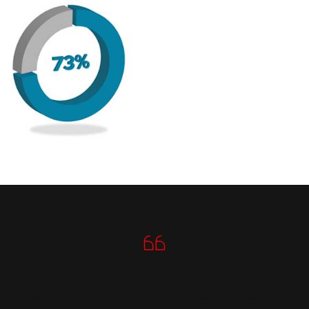
As empresas que se organizam em
torno do cliente em várias linhas de