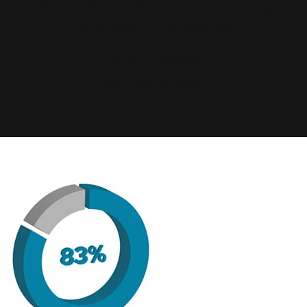
produtos são mais focadas e entregam
resultados mais rápidos.
Robert Collignon
Diretor, Monitor Deloitte