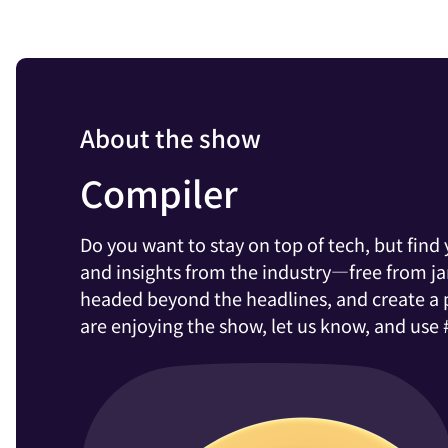
About the show
Compiler
Do you want to stay on top of tech, but fin
and insights from the industry—free from j
headed beyond the headlines, and create a pl
are enjoying the show, let us know, and use