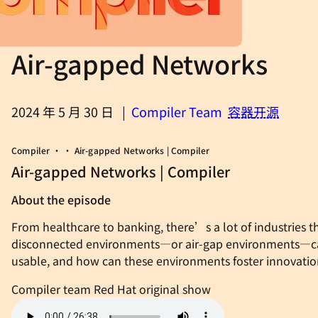
Air-gapped Networks
2024 年 5 月 30 日
|
Compiler Team
容器
开源
Compiler • • Air-gapped Networks | Compiler
Air-gapped Networks | Compiler
About the episode
From healthcare to banking, there’s a lot of industries th
disconnected environments—or air-gap environments—can 
usable, and how can these environments foster innovati
Compiler team
Red Hat original show