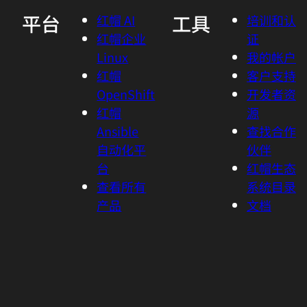
平台
工具
红帽 AI
培训和认
红帽企业
证
Linux
我的帐户
红帽
客户支持
OpenShift
开发者资
红帽
源
Ansible
查找合作
自动化平
伙伴
台
红帽生态
查看所有
系统目录
产品
文档