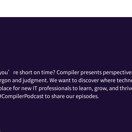
d you’re short on time? Compiler presents perspectives
argon and judgment. We want to discover where techno
ace for new IT professionals to learn, grow, and thrive
 #CompilerPodcast to share our episodes.