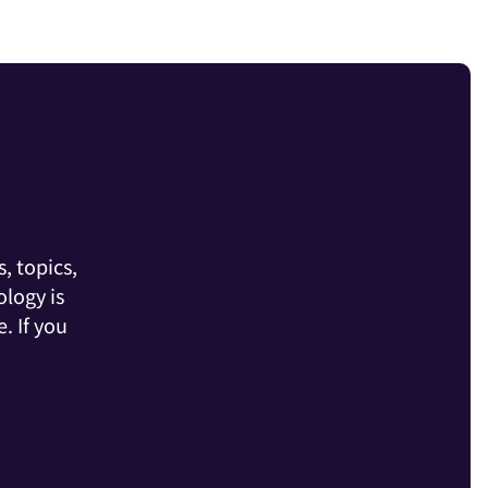
, topics,
logy is
. If you