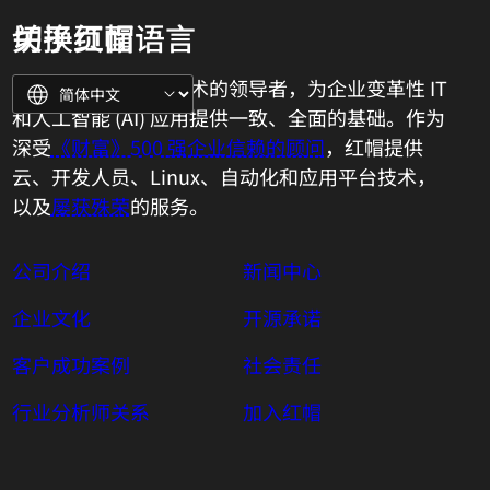
关于红帽
切换页面语言
红帽是开放混合云技术的领导者，为企业变革性 IT
和人工智能 (AI) 应用提供一致、全面的基础。作为
深受
《财富》500 强企业信赖的顾问
，红帽提供
云、开发人员、Linux、自动化和应用平台技术，
以及
屡获殊荣
的服务。
公司介绍
新闻中心
企业文化
开源承诺
客户成功案例
社会责任
行业分析师关系
加入红帽