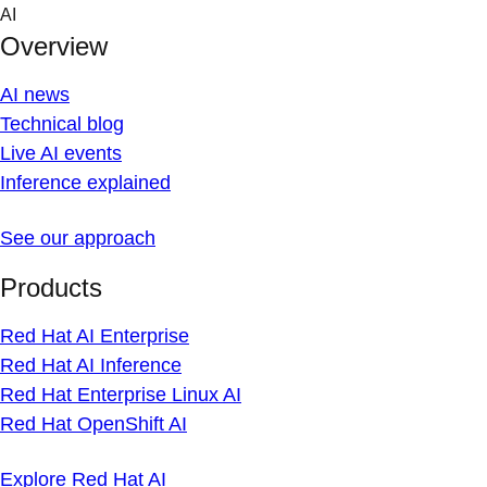
Skip
AI
to
Overview
content
AI news
Technical blog
Live AI events
Inference explained
See our approach
Products
Red Hat AI Enterprise
Red Hat AI Inference
Red Hat Enterprise Linux AI
Red Hat OpenShift AI
Explore Red Hat AI