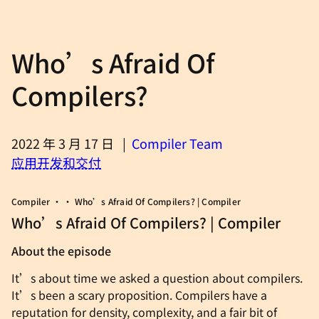
Who’s Afraid Of
Compilers?
2022 年 3 月 17 日
|
Compiler Team
应用开发和交付
Compiler • • Who’s Afraid Of Compilers? | Compiler
Who’s Afraid Of Compilers? | Compiler
About the episode
It’s about time we asked a question about compilers.
It’s been a scary proposition. Compilers have a
reputation for density, complexity, and a fair bit of