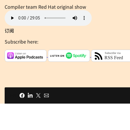
Compiler team
Red Hat original show
订阅
Subscribe here:
分享