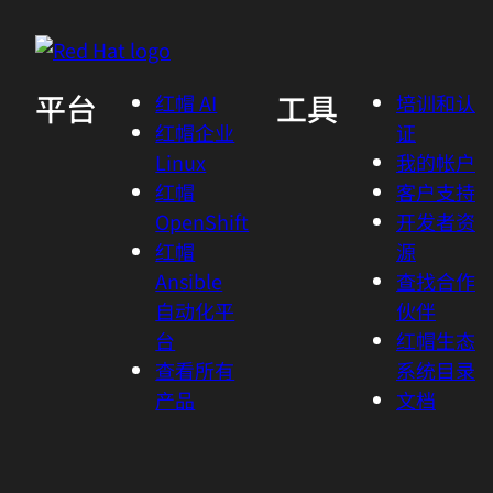
平台
工具
红帽 AI
培训和认
红帽企业
证
Linux
我的帐户
红帽
客户支持
OpenShift
开发者资
红帽
源
Ansible
查找合作
自动化平
伙伴
台
红帽生态
查看所有
系统目录
产品
文档