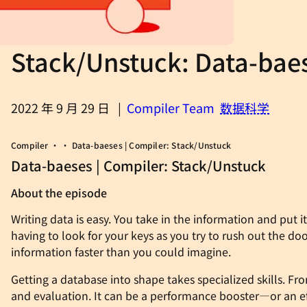
Stack/Unstuck: Data-bae
2022 年 9 月 29 日
|
Compiler Team
数据科学
Compiler • • Data-baeses | Compiler: Stack/Unstuck
Data-baeses | Compiler: Stack/Unstuck
About the episode
Writing data is easy. You take in the information and put
having to look for your keys as you try to rush out the doo
information faster than you could imagine.
Getting a database into shape takes specialized skills. 
and evaluation. It can be a performance booster—or an eff