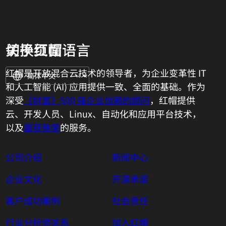
关于红帽
切换页面语言
红帽是开放混合云技术的领导者，为企业变革性 IT
和人工智能 (AI) 应用提供一致、全面的基础。作为
深受
《财富》500 强企业信赖的顾问
，红帽提供
云、开发人员、Linux、自动化和应用平台技术，
以及
屡获殊荣
的服务。
公司介绍
新闻中心
企业文化
开源承诺
客户成功案例
社会责任
行业分析师关系
加入红帽