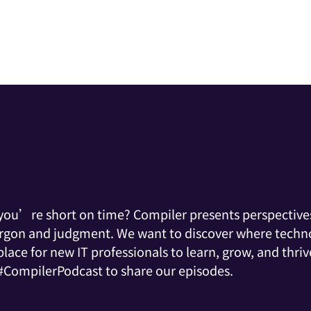
d you’re short on time? Compiler presents perspectives
argon and judgment. We want to discover where techno
ace for new IT professionals to learn, grow, and thrive
 #CompilerPodcast to share our episodes.