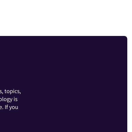
, topics,
logy is
. If you