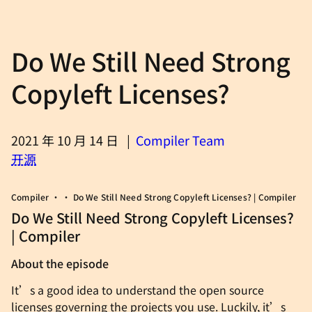
Do We Still Need Strong
Copyleft Licenses?
2021 年 10 月 14 日
|
Compiler Team
开源
Compiler • • Do We Still Need Strong Copyleft Licenses? | Compiler
Do We Still Need Strong Copyleft Licenses?
| Compiler
About the episode
It’s a good idea to understand the open source
licenses governing the projects you use. Luckily, it’s