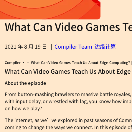
What Can Video Games T
2021 年 8 月 19 日
|
Compiler Team
边缘计算
Compiler • • What Can Video Games Teach Us About Edge Computing? |
What Can Video Games Teach Us About Edge 
About the episode
From button-mashing brawlers to massive battle royales, t
with input delay, or wrestled with lag, you know how imp
on how we play?
The internet, as we’ve explored in past seasons of Comm
coming to change the ways we connect. In this episode 