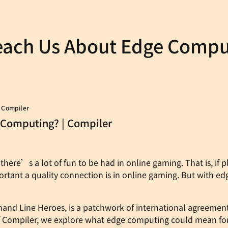
each Us About Edge Compu
 Compiler
Computing? | Compiler
here’s a lot of fun to be had in online gaming. That is, if 
ortant a quality connection is in online gaming. But with 
and Line Heroes, is a patchwork of international agreement
of Compiler, we explore what edge computing could mean fo