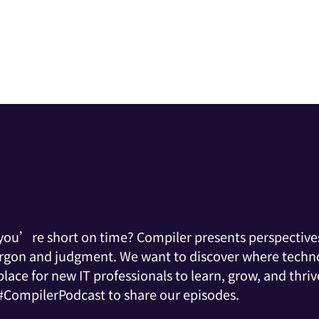
d you’re short on time? Compiler presents perspectives
argon and judgment. We want to discover where techno
ace for new IT professionals to learn, grow, and thrive
 #CompilerPodcast to share our episodes.