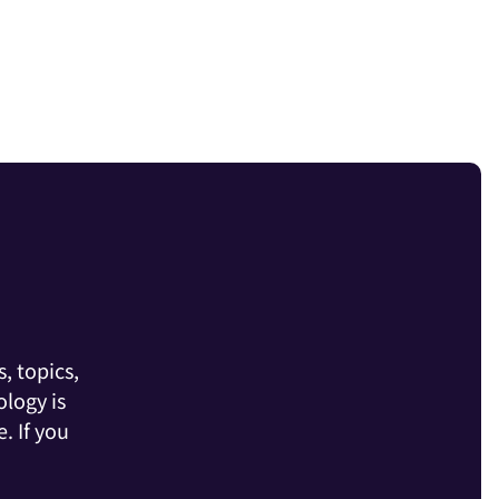
, topics,
logy is
. If you