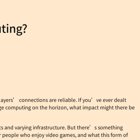
ting?
players’ connections are reliable. If you’ve ever dealt
edge computing on the horizon, what impact might there be
s and varying infrastructure. But there’s something
r people who enjoy video games, and what this form of