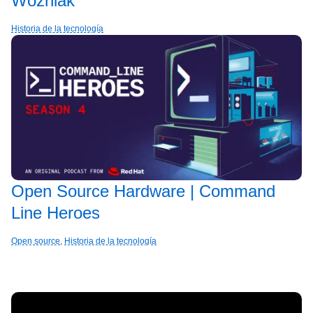
Wozniak
Historia de la tecnología
Open Source Hardware | Command
Line Heroes
Open source
,
Historia de la tecnología