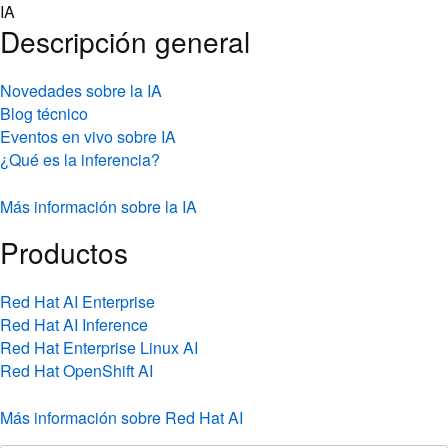
Skip
IA
to
Descripción general
content
Novedades sobre la IA
Blog técnico
Eventos en vivo sobre IA
¿Qué es la inferencia?
Más información sobre la IA
Productos
Red Hat AI Enterprise
Red Hat AI Inference
Red Hat Enterprise Linux AI
Red Hat OpenShift AI
Más información sobre Red Hat AI