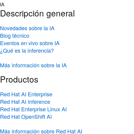
Skip
IA
to
Descripción general
content
Novedades sobre la IA
Blog técnico
Eventos en vivo sobre IA
¿Qué es la inferencia?
Más información sobre la IA
Productos
Red Hat AI Enterprise
Red Hat AI Inference
Red Hat Enterprise Linux AI
Red Hat OpenShift AI
Más información sobre Red Hat AI