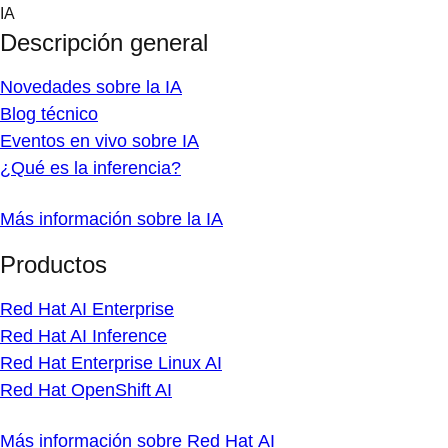
Skip
IA
to
Descripción general
content
Novedades sobre la IA
Blog técnico
Eventos en vivo sobre IA
¿Qué es la inferencia?
Más información sobre la IA
Productos
Red Hat AI Enterprise
Red Hat AI Inference
Red Hat Enterprise Linux AI
Red Hat OpenShift AI
Más información sobre Red Hat AI